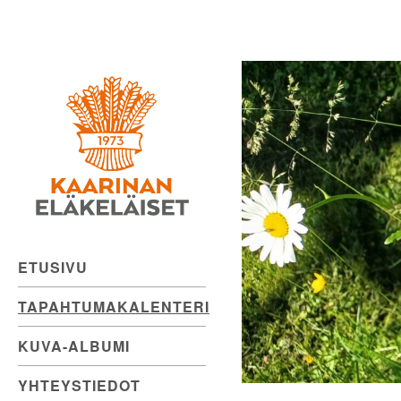
Kaarinan
Skip
to
Eläkeläiset
content
ry
ETUSIVU
TAPAHTUMAKALENTERI
KUVA-ALBUMI
YHTEYSTIEDOT