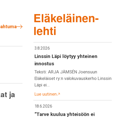
Eläkeläinen-
lehti
apahtuma
3.8.2026
Linssin Läpi löytyy yhteinen
innostus
Teksti: ARJA JÄMSÉN Joensuun
Eläkeläiset ry:n valokuvauskerho Linssin
Läpi ei…
at ja
Lue uutinen
18.6.2026
“Tarve kuulua yhteisöön ei