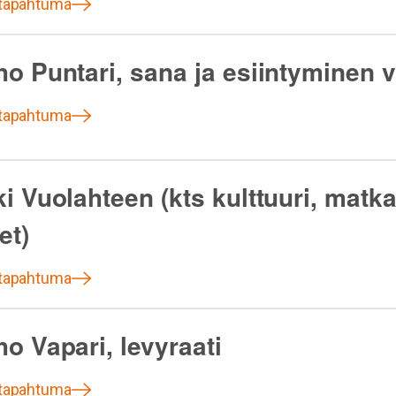
 tapahtuma
ho Puntari, sana ja esiintyminen 
 tapahtuma
i Vuolahteen (kts kulttuuri, matka
et)
 tapahtuma
o Vapari, levyraati
 tapahtuma