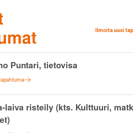
t
tumat
Ilmoita uusi t
o Puntari, tietovisa
 tapahtuma
-laiva risteily (kts. Kulttuuri, matk
et)