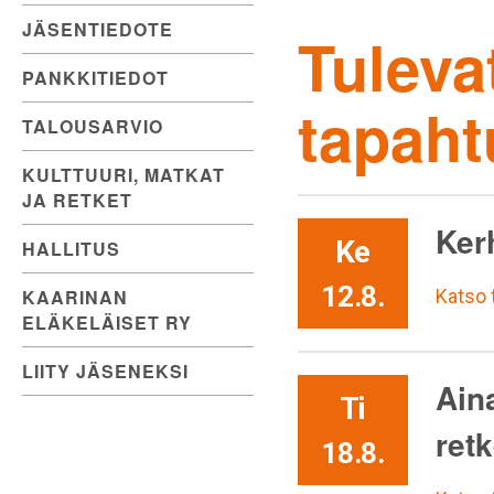
JÄSENTIEDOTE
Tuleva
PANKKITIEDOT
tapah
TALOUSARVIO
KULTTUURI, MATKAT
JA RETKET
Kerh
Ke
HALLITUS
12.8.
KAARINAN
Katso
ELÄKELÄISET RY
LIITY JÄSENEKSI
Aina
Ti
retk
18.8.