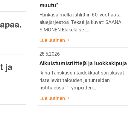
muutu”
Hankasalmella juhlittiin 60-vuotiasta
vapaa.
aluejärjestöä. Teksti ja kuvat: SAANA
SIMONEN Eläkeläiset…
Lue uutinen
28.5.2026
Aikuistumisriittejä ja luokkakipuja
t ja
Riina Tanskasen taidokkaat sarjakuvat
risteilevät talouden ja tunteiden
ristitulessa. ”Tympeiden…
Lue uutinen