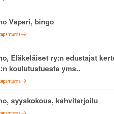
ho Vapari, bingo
 tapahtuma
o, Eläkeläiset ry:n edustajat kert
:n koulutustuesta yms..
 tapahtuma
ho, syyskokous, kahvitarjoilu
 tapahtuma