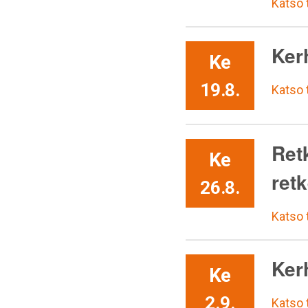
Katso
Ker
Ke
19.8.
Katso
Retk
Ke
retk
26.8.
Katso
Kerh
Ke
2.9.
Katso