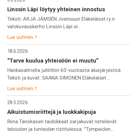
Linssin Läpi löytyy yhteinen innostus
Teksti: ARJA JÄMSÉN Joensuun Eläkeläiset ry:n
valokuvauskerho Linssin Läpi ei…
Lue uutinen
18.6.2026
“Tarve kuulua yhteisöön ei muutu”
Hankasalmella juhlittiin 60-vuotiasta aluejärjestöä.
Teksti ja kuvat: SAANA SIMONEN Eläkeläiset…
Lue uutinen
28.5.2026
Aikuistumisriittejä ja luokkakipuja
Riina Tanskasen taidokkaat sarjakuvat risteilevät
talouden ja tunteiden ristitulessa. ”Tympeiden…