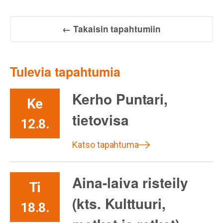
← Takaisin tapahtumiin
Tulevia tapahtumia
Kerho Puntari,
Ke
tietovisa
12.8.
Katso tapahtuma
Aina-laiva risteily
Ti
(kts. Kulttuuri,
18.8.